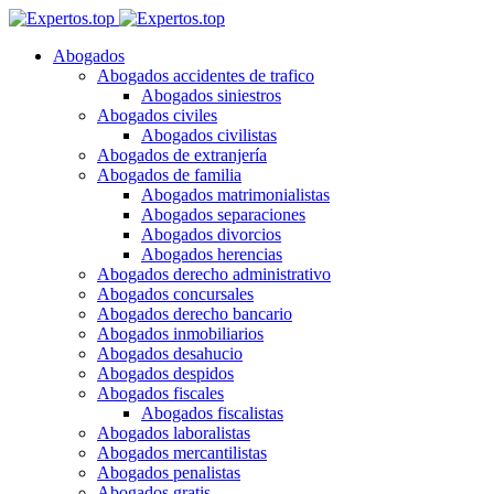
Abogados
Abogados accidentes de trafico
Abogados siniestros
Abogados civiles
Abogados civilistas
Abogados de extranjería
Abogados de familia
Abogados matrimonialistas
Abogados separaciones
Abogados divorcios
Abogados herencias
Abogados derecho administrativo
Abogados concursales
Abogados derecho bancario
Abogados inmobiliarios
Abogados desahucio
Abogados despidos
Abogados fiscales
Abogados fiscalistas
Abogados laboralistas
Abogados mercantilistas
Abogados penalistas
Abogados gratis