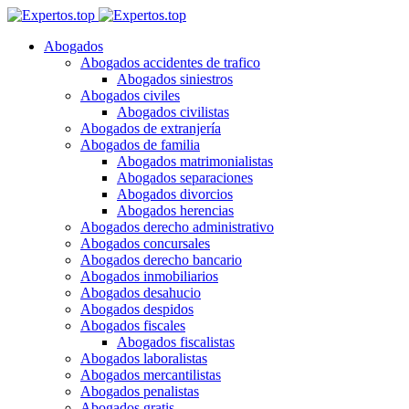
Abogados
Abogados accidentes de trafico
Abogados siniestros
Abogados civiles
Abogados civilistas
Abogados de extranjería
Abogados de familia
Abogados matrimonialistas
Abogados separaciones
Abogados divorcios
Abogados herencias
Abogados derecho administrativo
Abogados concursales
Abogados derecho bancario
Abogados inmobiliarios
Abogados desahucio
Abogados despidos
Abogados fiscales
Abogados fiscalistas
Abogados laboralistas
Abogados mercantilistas
Abogados penalistas
Abogados gratis