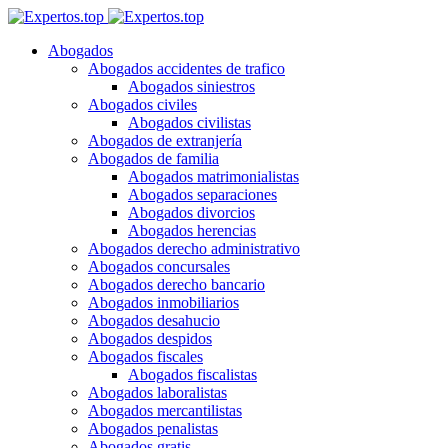
Abogados
Abogados accidentes de trafico
Abogados siniestros
Abogados civiles
Abogados civilistas
Abogados de extranjería
Abogados de familia
Abogados matrimonialistas
Abogados separaciones
Abogados divorcios
Abogados herencias
Abogados derecho administrativo
Abogados concursales
Abogados derecho bancario
Abogados inmobiliarios
Abogados desahucio
Abogados despidos
Abogados fiscales
Abogados fiscalistas
Abogados laboralistas
Abogados mercantilistas
Abogados penalistas
Abogados gratis