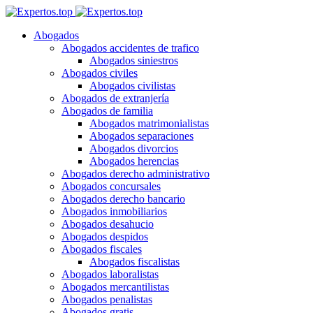
Abogados
Abogados accidentes de trafico
Abogados siniestros
Abogados civiles
Abogados civilistas
Abogados de extranjería
Abogados de familia
Abogados matrimonialistas
Abogados separaciones
Abogados divorcios
Abogados herencias
Abogados derecho administrativo
Abogados concursales
Abogados derecho bancario
Abogados inmobiliarios
Abogados desahucio
Abogados despidos
Abogados fiscales
Abogados fiscalistas
Abogados laboralistas
Abogados mercantilistas
Abogados penalistas
Abogados gratis