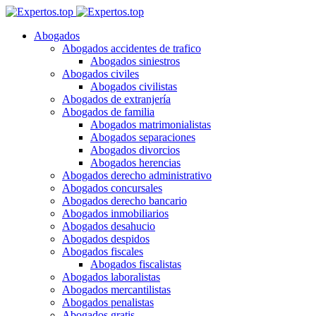
Abogados
Abogados accidentes de trafico
Abogados siniestros
Abogados civiles
Abogados civilistas
Abogados de extranjería
Abogados de familia
Abogados matrimonialistas
Abogados separaciones
Abogados divorcios
Abogados herencias
Abogados derecho administrativo
Abogados concursales
Abogados derecho bancario
Abogados inmobiliarios
Abogados desahucio
Abogados despidos
Abogados fiscales
Abogados fiscalistas
Abogados laboralistas
Abogados mercantilistas
Abogados penalistas
Abogados gratis