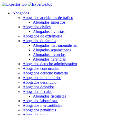
Abogados
Abogados accidentes de trafico
Abogados siniestros
Abogados civiles
Abogados civilistas
Abogados de extranjería
Abogados de familia
Abogados matrimonialistas
Abogados separaciones
Abogados divorcios
Abogados herencias
Abogados derecho administrativo
Abogados concursales
Abogados derecho bancario
Abogados inmobiliarios
Abogados desahucio
Abogados despidos
Abogados fiscales
Abogados fiscalistas
Abogados laboralistas
Abogados mercantilistas
Abogados penalistas
Abogados gratis