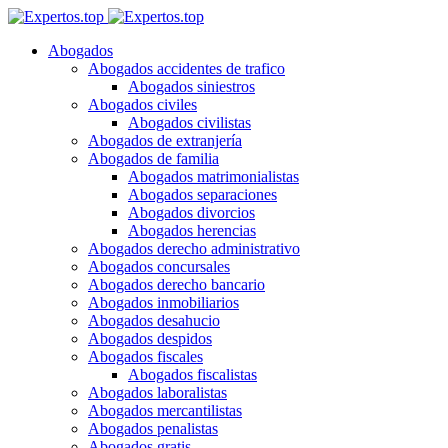
Abogados
Abogados accidentes de trafico
Abogados siniestros
Abogados civiles
Abogados civilistas
Abogados de extranjería
Abogados de familia
Abogados matrimonialistas
Abogados separaciones
Abogados divorcios
Abogados herencias
Abogados derecho administrativo
Abogados concursales
Abogados derecho bancario
Abogados inmobiliarios
Abogados desahucio
Abogados despidos
Abogados fiscales
Abogados fiscalistas
Abogados laboralistas
Abogados mercantilistas
Abogados penalistas
Abogados gratis