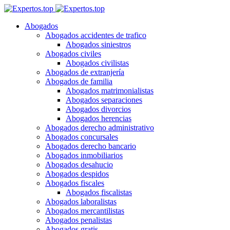
Abogados
Abogados accidentes de trafico
Abogados siniestros
Abogados civiles
Abogados civilistas
Abogados de extranjería
Abogados de familia
Abogados matrimonialistas
Abogados separaciones
Abogados divorcios
Abogados herencias
Abogados derecho administrativo
Abogados concursales
Abogados derecho bancario
Abogados inmobiliarios
Abogados desahucio
Abogados despidos
Abogados fiscales
Abogados fiscalistas
Abogados laboralistas
Abogados mercantilistas
Abogados penalistas
Abogados gratis