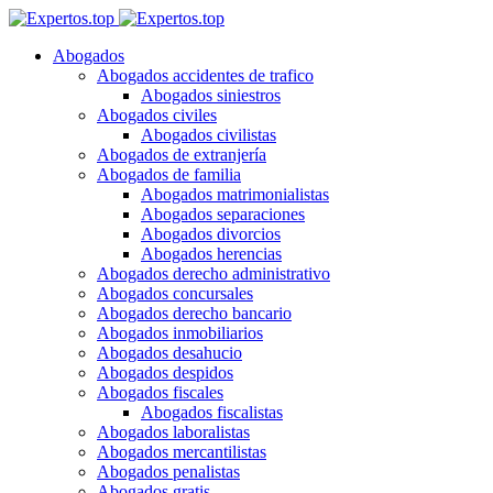
Abogados
Abogados accidentes de trafico
Abogados siniestros
Abogados civiles
Abogados civilistas
Abogados de extranjería
Abogados de familia
Abogados matrimonialistas
Abogados separaciones
Abogados divorcios
Abogados herencias
Abogados derecho administrativo
Abogados concursales
Abogados derecho bancario
Abogados inmobiliarios
Abogados desahucio
Abogados despidos
Abogados fiscales
Abogados fiscalistas
Abogados laboralistas
Abogados mercantilistas
Abogados penalistas
Abogados gratis