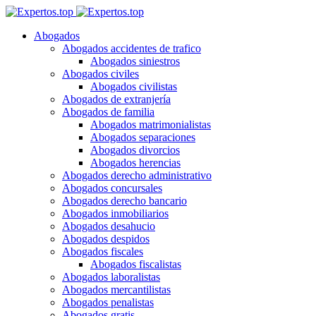
Abogados
Abogados accidentes de trafico
Abogados siniestros
Abogados civiles
Abogados civilistas
Abogados de extranjería
Abogados de familia
Abogados matrimonialistas
Abogados separaciones
Abogados divorcios
Abogados herencias
Abogados derecho administrativo
Abogados concursales
Abogados derecho bancario
Abogados inmobiliarios
Abogados desahucio
Abogados despidos
Abogados fiscales
Abogados fiscalistas
Abogados laboralistas
Abogados mercantilistas
Abogados penalistas
Abogados gratis