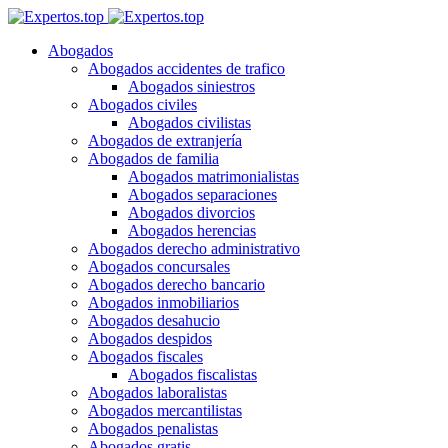
Abogados
Abogados accidentes de trafico
Abogados siniestros
Abogados civiles
Abogados civilistas
Abogados de extranjería
Abogados de familia
Abogados matrimonialistas
Abogados separaciones
Abogados divorcios
Abogados herencias
Abogados derecho administrativo
Abogados concursales
Abogados derecho bancario
Abogados inmobiliarios
Abogados desahucio
Abogados despidos
Abogados fiscales
Abogados fiscalistas
Abogados laboralistas
Abogados mercantilistas
Abogados penalistas
Abogados gratis