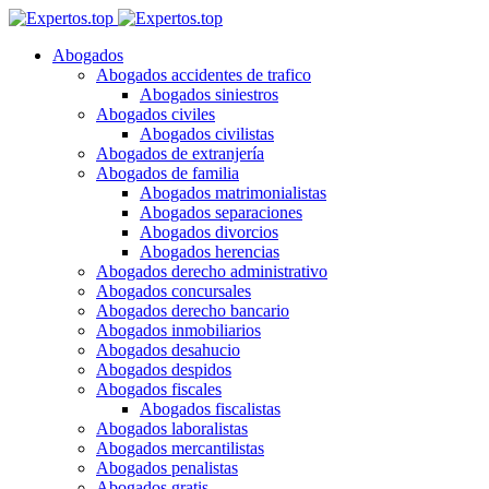
Abogados
Abogados accidentes de trafico
Abogados siniestros
Abogados civiles
Abogados civilistas
Abogados de extranjería
Abogados de familia
Abogados matrimonialistas
Abogados separaciones
Abogados divorcios
Abogados herencias
Abogados derecho administrativo
Abogados concursales
Abogados derecho bancario
Abogados inmobiliarios
Abogados desahucio
Abogados despidos
Abogados fiscales
Abogados fiscalistas
Abogados laboralistas
Abogados mercantilistas
Abogados penalistas
Abogados gratis