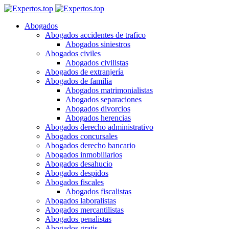
Abogados
Abogados accidentes de trafico
Abogados siniestros
Abogados civiles
Abogados civilistas
Abogados de extranjería
Abogados de familia
Abogados matrimonialistas
Abogados separaciones
Abogados divorcios
Abogados herencias
Abogados derecho administrativo
Abogados concursales
Abogados derecho bancario
Abogados inmobiliarios
Abogados desahucio
Abogados despidos
Abogados fiscales
Abogados fiscalistas
Abogados laboralistas
Abogados mercantilistas
Abogados penalistas
Abogados gratis