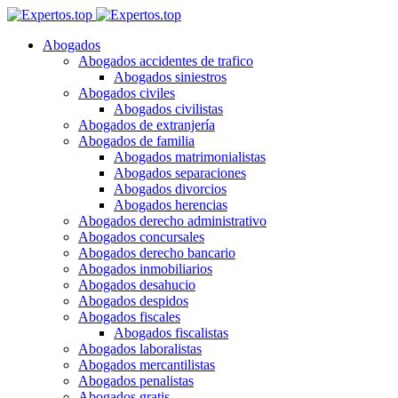
Abogados
Abogados accidentes de trafico
Abogados siniestros
Abogados civiles
Abogados civilistas
Abogados de extranjería
Abogados de familia
Abogados matrimonialistas
Abogados separaciones
Abogados divorcios
Abogados herencias
Abogados derecho administrativo
Abogados concursales
Abogados derecho bancario
Abogados inmobiliarios
Abogados desahucio
Abogados despidos
Abogados fiscales
Abogados fiscalistas
Abogados laboralistas
Abogados mercantilistas
Abogados penalistas
Abogados gratis