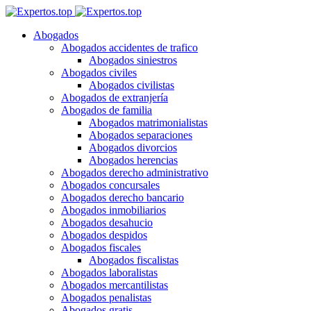
Abogados
Abogados accidentes de trafico
Abogados siniestros
Abogados civiles
Abogados civilistas
Abogados de extranjería
Abogados de familia
Abogados matrimonialistas
Abogados separaciones
Abogados divorcios
Abogados herencias
Abogados derecho administrativo
Abogados concursales
Abogados derecho bancario
Abogados inmobiliarios
Abogados desahucio
Abogados despidos
Abogados fiscales
Abogados fiscalistas
Abogados laboralistas
Abogados mercantilistas
Abogados penalistas
Abogados gratis