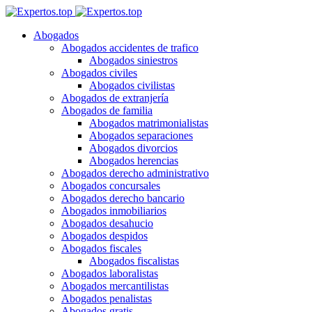
Abogados
Abogados accidentes de trafico
Abogados siniestros
Abogados civiles
Abogados civilistas
Abogados de extranjería
Abogados de familia
Abogados matrimonialistas
Abogados separaciones
Abogados divorcios
Abogados herencias
Abogados derecho administrativo
Abogados concursales
Abogados derecho bancario
Abogados inmobiliarios
Abogados desahucio
Abogados despidos
Abogados fiscales
Abogados fiscalistas
Abogados laboralistas
Abogados mercantilistas
Abogados penalistas
Abogados gratis