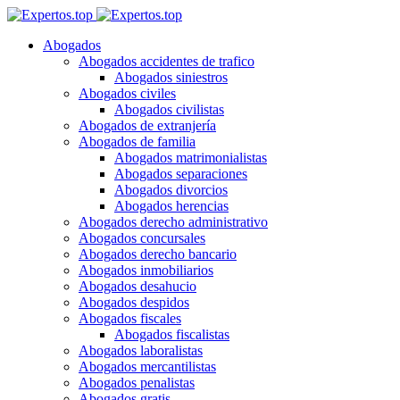
Abogados
Abogados accidentes de trafico
Abogados siniestros
Abogados civiles
Abogados civilistas
Abogados de extranjería
Abogados de familia
Abogados matrimonialistas
Abogados separaciones
Abogados divorcios
Abogados herencias
Abogados derecho administrativo
Abogados concursales
Abogados derecho bancario
Abogados inmobiliarios
Abogados desahucio
Abogados despidos
Abogados fiscales
Abogados fiscalistas
Abogados laboralistas
Abogados mercantilistas
Abogados penalistas
Abogados gratis