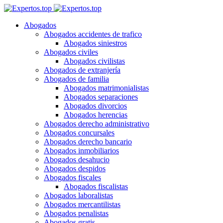
Abogados
Abogados accidentes de trafico
Abogados siniestros
Abogados civiles
Abogados civilistas
Abogados de extranjería
Abogados de familia
Abogados matrimonialistas
Abogados separaciones
Abogados divorcios
Abogados herencias
Abogados derecho administrativo
Abogados concursales
Abogados derecho bancario
Abogados inmobiliarios
Abogados desahucio
Abogados despidos
Abogados fiscales
Abogados fiscalistas
Abogados laboralistas
Abogados mercantilistas
Abogados penalistas
Abogados gratis