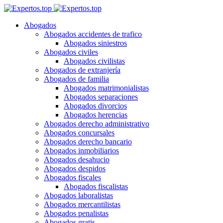
Abogados
Abogados accidentes de trafico
Abogados siniestros
Abogados civiles
Abogados civilistas
Abogados de extranjería
Abogados de familia
Abogados matrimonialistas
Abogados separaciones
Abogados divorcios
Abogados herencias
Abogados derecho administrativo
Abogados concursales
Abogados derecho bancario
Abogados inmobiliarios
Abogados desahucio
Abogados despidos
Abogados fiscales
Abogados fiscalistas
Abogados laboralistas
Abogados mercantilistas
Abogados penalistas
Abogados gratis