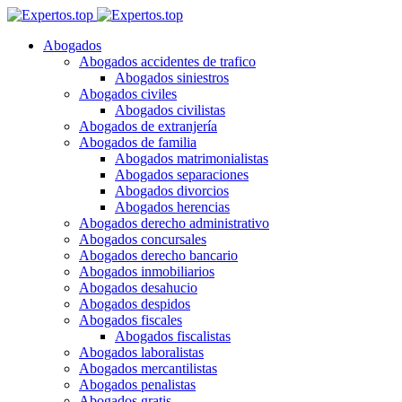
Abogados
Abogados accidentes de trafico
Abogados siniestros
Abogados civiles
Abogados civilistas
Abogados de extranjería
Abogados de familia
Abogados matrimonialistas
Abogados separaciones
Abogados divorcios
Abogados herencias
Abogados derecho administrativo
Abogados concursales
Abogados derecho bancario
Abogados inmobiliarios
Abogados desahucio
Abogados despidos
Abogados fiscales
Abogados fiscalistas
Abogados laboralistas
Abogados mercantilistas
Abogados penalistas
Abogados gratis