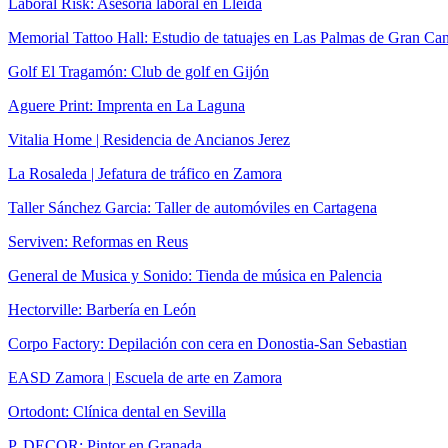
Laboral Risk: Asesoría laboral en Lleida
Memorial Tattoo Hall: Estudio de tatuajes en Las Palmas de Gran Can
Golf El Tragamón: Club de golf en Gijón
Aguere Print: Imprenta en La Laguna
Vitalia Home | Residencia de Ancianos Jerez
La Rosaleda | Jefatura de tráfico en Zamora
Taller Sánchez Garcia: Taller de automóviles en Cartagena
Serviven: Reformas en Reus
General de Musica y Sonido: Tienda de música en Palencia
Hectorville: Barbería en León
Corpo Factory: Depilación con cera en Donostia-San Sebastian
EASD Zamora | Escuela de arte en Zamora
Ortodont: Clínica dental en Sevilla
P. DECOR: Pintor en Granada