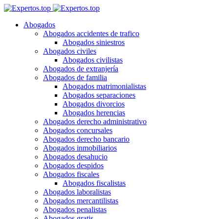
Abogados
Abogados accidentes de trafico
Abogados siniestros
Abogados civiles
Abogados civilistas
Abogados de extranjería
Abogados de familia
Abogados matrimonialistas
Abogados separaciones
Abogados divorcios
Abogados herencias
Abogados derecho administrativo
Abogados concursales
Abogados derecho bancario
Abogados inmobiliarios
Abogados desahucio
Abogados despidos
Abogados fiscales
Abogados fiscalistas
Abogados laboralistas
Abogados mercantilistas
Abogados penalistas
Abogados gratis