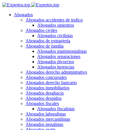
Abogados
Abogados accidentes de trafico
Abogados siniestros
Abogados civiles
Abogados civilistas
Abogados de extranjería
Abogados de familia
Abogados matrimonialistas
Abogados separaciones
Abogados divorcios
Abogados herencias
Abogados derecho administrativo
Abogados concursales
Abogados derecho bancario
Abogados inmobiliarios
Abogados desahucio
Abogados despidos
Abogados fiscales
Abogados fiscalistas
Abogados laboralistas
Abogados mercantilistas
Abogados penalistas
Abogados gratis