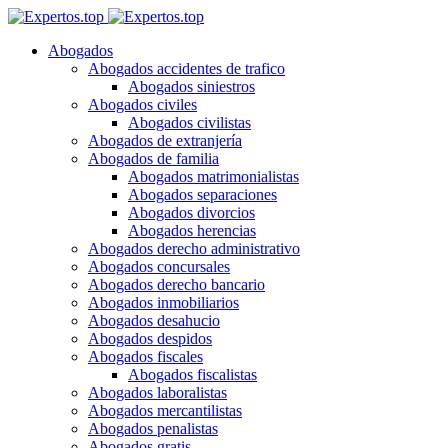
Abogados
Abogados accidentes de trafico
Abogados siniestros
Abogados civiles
Abogados civilistas
Abogados de extranjería
Abogados de familia
Abogados matrimonialistas
Abogados separaciones
Abogados divorcios
Abogados herencias
Abogados derecho administrativo
Abogados concursales
Abogados derecho bancario
Abogados inmobiliarios
Abogados desahucio
Abogados despidos
Abogados fiscales
Abogados fiscalistas
Abogados laboralistas
Abogados mercantilistas
Abogados penalistas
Abogados gratis