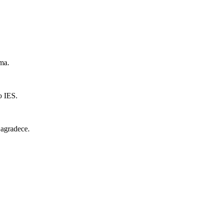
ma.
o IES.
 agradece.