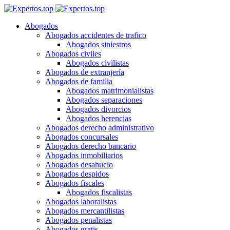
Abogados
Abogados accidentes de trafico
Abogados siniestros
Abogados civiles
Abogados civilistas
Abogados de extranjería
Abogados de familia
Abogados matrimonialistas
Abogados separaciones
Abogados divorcios
Abogados herencias
Abogados derecho administrativo
Abogados concursales
Abogados derecho bancario
Abogados inmobiliarios
Abogados desahucio
Abogados despidos
Abogados fiscales
Abogados fiscalistas
Abogados laboralistas
Abogados mercantilistas
Abogados penalistas
Abogados gratis