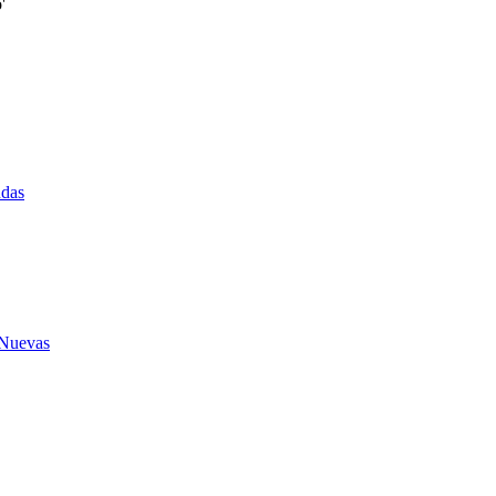
'
udas
 Nuevas