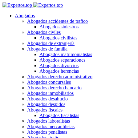
Abogados
Abogados accidentes de trafico
Abogados siniestros
Abogados civiles
Abogados civilistas
Abogados de extranjería
Abogados de familia
Abogados matrimonialistas
Abogados separaciones
Abogados divorcios
Abogados herencias
Abogados derecho administrativo
Abogados concursales
Abogados derecho bancario
Abogados inmobiliarios
Abogados desahucio
Abogados despidos
Abogados fiscales
Abogados fiscalistas
Abogados laboralistas
Abogados mercantilistas
Abogados penalistas
Abogados gratis