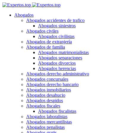
Abogados
Abogados accidentes de trafico
Abogados siniestros
Abogados civiles
Abogados civilistas
Abogados de extranjería
Abogados de familia
Abogados matrimonialistas
Abogados separaciones
Abogados divorcios
Abogados herencias
Abogados derecho administrativo
Abogados concursales
Abogados derecho bancario
Abogados inmobiliarios
Abogados desahucio
Abogados despidos
Abogados fiscales
Abogados fiscalistas
Abogados laboralistas
Abogados mercantilistas
Abogados penalistas
Abogados gratis