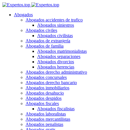
Abogados
Abogados accidentes de trafico
Abogados siniestros
Abogados civiles
Abogados civilistas
Abogados de extranjería
Abogados de familia
Abogados matrimonialistas
Abogados separaciones
Abogados divorcios
Abogados herencias
Abogados derecho administrativo
Abogados concursales
Abogados derecho bancario
Abogados inmobiliarios
Abogados desahucio
Abogados despidos
Abogados fiscales
Abogados fiscalistas
Abogados laboralistas
Abogados mercantilistas
Abogados penalistas
Abogados gratis