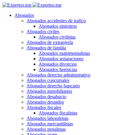
Abogados
Abogados accidentes de trafico
Abogados siniestros
Abogados civiles
Abogados civilistas
Abogados de extranjería
Abogados de familia
Abogados matrimonialistas
Abogados separaciones
Abogados divorcios
Abogados herencias
Abogados derecho administrativo
Abogados concursales
Abogados derecho bancario
Abogados inmobiliarios
Abogados desahucio
Abogados despidos
Abogados fiscales
Abogados fiscalistas
Abogados laboralistas
Abogados mercantilistas
Abogados penalistas
Abogados gratis