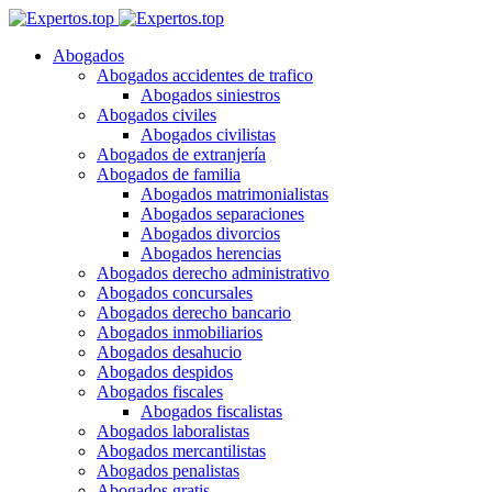
Abogados
Abogados accidentes de trafico
Abogados siniestros
Abogados civiles
Abogados civilistas
Abogados de extranjería
Abogados de familia
Abogados matrimonialistas
Abogados separaciones
Abogados divorcios
Abogados herencias
Abogados derecho administrativo
Abogados concursales
Abogados derecho bancario
Abogados inmobiliarios
Abogados desahucio
Abogados despidos
Abogados fiscales
Abogados fiscalistas
Abogados laboralistas
Abogados mercantilistas
Abogados penalistas
Abogados gratis