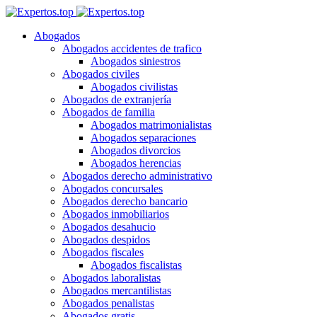
Abogados
Abogados accidentes de trafico
Abogados siniestros
Abogados civiles
Abogados civilistas
Abogados de extranjería
Abogados de familia
Abogados matrimonialistas
Abogados separaciones
Abogados divorcios
Abogados herencias
Abogados derecho administrativo
Abogados concursales
Abogados derecho bancario
Abogados inmobiliarios
Abogados desahucio
Abogados despidos
Abogados fiscales
Abogados fiscalistas
Abogados laboralistas
Abogados mercantilistas
Abogados penalistas
Abogados gratis