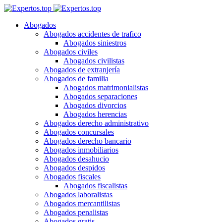
Abogados
Abogados accidentes de trafico
Abogados siniestros
Abogados civiles
Abogados civilistas
Abogados de extranjería
Abogados de familia
Abogados matrimonialistas
Abogados separaciones
Abogados divorcios
Abogados herencias
Abogados derecho administrativo
Abogados concursales
Abogados derecho bancario
Abogados inmobiliarios
Abogados desahucio
Abogados despidos
Abogados fiscales
Abogados fiscalistas
Abogados laboralistas
Abogados mercantilistas
Abogados penalistas
Abogados gratis