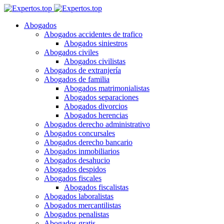
Abogados
Abogados accidentes de trafico
Abogados siniestros
Abogados civiles
Abogados civilistas
Abogados de extranjería
Abogados de familia
Abogados matrimonialistas
Abogados separaciones
Abogados divorcios
Abogados herencias
Abogados derecho administrativo
Abogados concursales
Abogados derecho bancario
Abogados inmobiliarios
Abogados desahucio
Abogados despidos
Abogados fiscales
Abogados fiscalistas
Abogados laboralistas
Abogados mercantilistas
Abogados penalistas
Abogados gratis